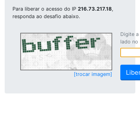
Para liberar o acesso
do IP
216.73.217.18
,
responda ao desafio abaixo.
Digite 
lado no
[trocar imagem]